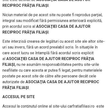
RECIPROC FRĂŢIA FILIAŞI
.
Niciun material de pe acest site nu poate fi reprodus parţial,
integral sau modificat fără permisiunea anterioară explicită,
prin acordul scris al
ASOCIAŢIEI CASA DE AJUTOR
RECIPROC FRĂŢIA FILIAŞI
.
Este interzisă crearea de legături cu acest site ale altor site-
uri sau invers, fără un acord prealabil scris. În situaţiile în
care acest lucru se întamplă fără acordul scris explicit
al
ASOCIAŢIEI CASA DE AJUTOR RECIPROC FRĂŢIA
FILIAŞI,
nu ne asumăm responsabilitatea pentru site-urile
neafiliate cu care acesta ar putea fi legat, pentru materialele
postate pe acest site de către alte persoane decât cele
autorizate de
ASOCIAŢIA CASA DE AJUTOR RECIPROC
FRĂŢIA FILIAŞI
.
ACCESUL PE SITE
Accesul la conţinutul online al site-ului carfratiafiliasi.ro este