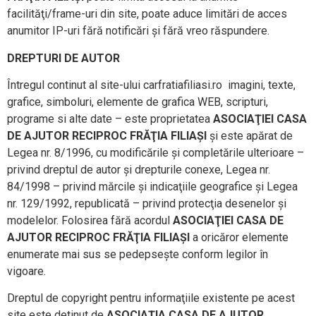
facilităţi/frame-uri din site, poate aduce limitări de acces
anumitor IP-uri fără notificări şi fără vreo răspundere.
DREPTURI DE AUTOR
Întregul continut al site-ului carfratiafiliasi.ro imagini, texte,
grafice, simboluri, elemente de grafica WEB, scripturi,
programe si alte date – este proprietatea
ASOCIAŢIEI CASA
DE AJUTOR RECIPROC FRĂŢIA FILIAŞI
şi este apărat de
Legea nr. 8/1996, cu modificările şi completările ulterioare –
privind dreptul de autor şi drepturile conexe, Legea nr.
84/1998 – privind mărcile şi indicaţiile geografice şi Legea
nr. 129/1992, republicată – privind protecţia desenelor şi
modelelor. Folosirea fără acordul
ASOCIAŢIEI CASA DE
AJUTOR RECIPROC FRĂŢIA FILIAŞI
a oricăror elemente
enumerate mai sus se pedepseşte conform legilor în
vigoare.
Dreptul de copyright pentru informaţiile existente pe acest
site este detinut de
ASOCIAŢIA CASA DE AJUTOR