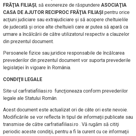
FRĂŢIA FILIAŞI
, să exonereze de răspundere
ASOCIAŢIA
CASA DE AJUTOR RECIPROC FRĂŢIA FILIAŞI
pentru orice
acţiuni judiciare sau extrajudiciare şi să acopere cheltuielile
de judecată şi orice alte cheltuieli care ar putea să apară ca
urmare a încălcării de către utilizatorul respectiv a clauzelor
din prezentul document.
Persoanele fizice sau juridice responsabile de încălcarea
prevederilor din prezentul document vor suporta prevederile
legislaţiei în vigoare în România.
CONDIŢII LEGALE
Site-ul carfratiafiliasi.ro funcţioneaza conform prevederilor
legale ale Statului Român.
Acest document este actualizat ori de câte ori este nevoie.
Modificările se vor reflecta în tipul de informaţii publicate sau
transmise de către carfratiafiliasi.ro . Vă rugăm să citiţi
periodic aceste condiţii, pentru a fi la curent cu ce informaţii