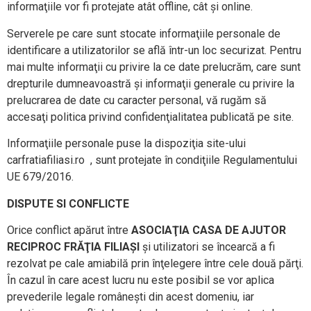
informaţiile vor fi protejate atât offline, cât şi online.
Serverele pe care sunt stocate informaţiile personale de
identificare a utilizatorilor se află într-un loc securizat. Pentru
mai multe informaţii cu privire la ce date prelucrăm, care sunt
drepturile dumneavoastră şi informaţii generale cu privire la
prelucrarea de date cu caracter personal, vă rugăm să
accesaţi politica privind confidenţialitatea publicată pe site.
Informaţiile personale puse la dispoziţia site-ului
carfratiafiliasi.ro , sunt protejate în condiţiile Regulamentului
UE 679/2016.
DISPUTE SI CONFLICTE
Orice conflict apărut între
ASOCIAŢIA CASA DE AJUTOR
RECIPROC FRĂŢIA FILIAŞI
şi utilizatori se încearcă a fi
rezolvat pe cale amiabilă prin înţelegere între cele două părţi.
În cazul în care acest lucru nu este posibil se vor aplica
prevederile legale româneşti din acest domeniu, iar