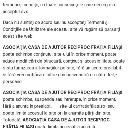
termeni şi condiţii, cu toate consecinţele care decurg din
acceptul dvs.
Dacă nu sunteţi de acord sau nu acceptaţi Termenii şi
Condiţiile de Utilizare ale acestui site vă rugăm să părăsiţi
acest site web.
ASOCIAŢIA CASA DE AJUTOR RECIPROC FRĂŢIA FILIAŞI
poate schimba conţinutul site-ului în orice moment, poate
aduce modificări de structură, conţinut şi accesibilitate, poate
sista furnizarea informaţiilor pe site, fără un acord prealabil
şi fără vreo notificare către dumneavoastră ori către terţe
persoane.
ASOCIAŢIA CASA DE AJUTOR RECIPROC FRĂŢIA FILIAŞI
poate schimba, suspenda sau întrerupe, în orice moment,
fără a anunţa în prealabil, site-ul carfratiafiliasi.ro sau
poate limita accesul la site ori la anumite părţi din site.
Totodată,
ASOCIAŢIA CASA DE AJUTOR RECIPROC
FRĂŢIA FILIAŞI
poate limita accesul la anumite