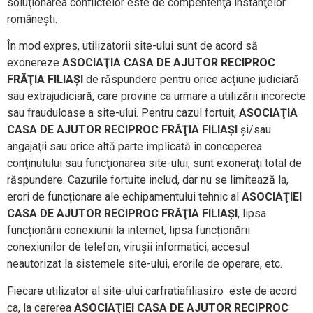
soluţionarea conflictelor este de compentenţa instanţelor
româneşti.
În mod expres, utilizatorii site-ului sunt de acord să
exonereze
ASOCIAŢIA CASA DE AJUTOR RECIPROC
FRĂŢIA FILIAŞI
de răspundere pentru orice acțiune judiciară
sau extrajudiciară, care provine ca urmare a utilizării incorecte
sau frauduloase a site-ului. Pentru cazul fortuit,
ASOCIAŢIA
CASA DE AJUTOR RECIPROC FRĂŢIA FILIAŞI
și/sau
angajaţii sau orice altă parte implicată în conceperea
conţinutului sau funcţionarea site-ului, sunt exoneraţi total de
răspundere. Cazurile fortuite includ, dar nu se limitează la,
erori de funcționare ale echipamentului tehnic al
ASOCIAŢIEI
CASA DE AJUTOR RECIPROC FRĂŢIA FILIAŞI
, lipsa
funcționării conexiunii la internet, lipsa funcționării
conexiunilor de telefon, virușii informatici, accesul
neautorizat la sistemele site-ului, erorile de operare, etc.
Fiecare utilizator al site-ului carfratiafiliasi.ro este de acord
ca, la cererea
ASOCIAŢIEI CASA DE AJUTOR RECIPROC