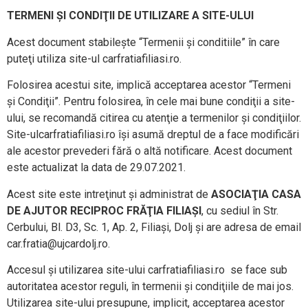
TERMENI ŞI CONDIŢII DE UTILIZARE A SITE-ULUI
Acest document stabileşte “Termenii şi conditiile” în care
puteţi utiliza site-ul carfratiafiliasi.ro.
Folosirea acestui site, implică acceptarea acestor “Termeni
şi Condiţii”. Pentru folosirea, în cele mai bune condiţii a site-
ului, se recomandă citirea cu atenţie a termenilor şi condiţiilor.
Site-ulcarfratiafiliasi.ro îşi asumă dreptul de a face modificări
ale acestor prevederi fără o altă notificare. Acest document
este actualizat la data de 29.07.2021.
Acest site este intreţinut şi administrat de
ASOCIAŢIA CASA
DE AJUTOR RECIPROC FRĂŢIA FILIAŞI
, cu sediul în Str.
Cerbului, Bl. D3, Sc. 1, Ap. 2, Filiaşi, Dolj şi are adresa de email
car.fratia@ujcardolj.ro.
Accesul şi utilizarea site-ului carfratiafiliasi.ro se face sub
autoritatea acestor reguli, în termenii şi condiţiile de mai jos.
Utilizarea site-ului presupune, implicit, acceptarea acestor