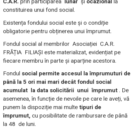
C.A.R.
prin participarea
lunar
și
ocazional
la
constituirea unui fond social.
Existența fondului social este și o condiție
obligatorie pentru obținerea unui împrumut.
Fondul social al membrilor Asociației C.A.R.
FRĂȚIA FILIAȘI este materializat, evidențiat pe
fiecare membru în parte și aparține acestora.
Fondul
social permite accesul la împrumuturi de
până la 5 ori mai mari decât fondul social
acumulat la data solicitării unui împrumut
. De
asemenea, în funcție de nevoile pe care le aveți, vă
punem la dispoziție mai multe
tipuri de
împrumut,
cu posibilitate de rambursare de până
la 48 de luni.