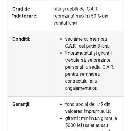
Grad de
rata și dobânda C.A.R.
îndatorare
:
reprezintă maxim 50 % din
venitul lunar
Condiții
:
vechime ca membru
C.A.R. cel puțin 3 luni;
împrumutatul și giranții
trebuie să se prezinte
personal la sediul C.A.R.
pentru semnarea
contractului și a
angajamentelor.
Garanții
:
fond social de 1/5 din
valoarea împrumutului;
giranți : minim un girant la
5000 lei (salariat sau