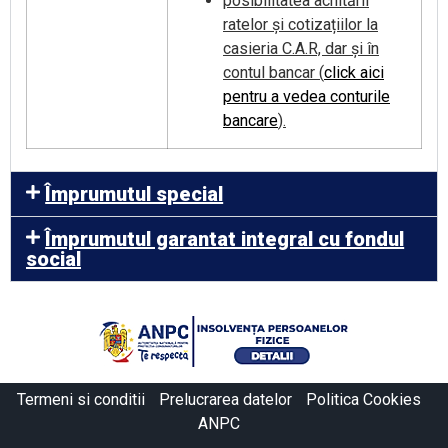
posibilitatea achitării
ratelor și cotizațiilor la
casieria C.A.R, dar și în
contul bancar (
click aici
pentru a vedea conturile
bancare
).
Împrumutul special
Împrumutul garantat integral cu fondul
social
Termeni si conditii
Prelucrarea datelor
Politica Cookies
ANPC