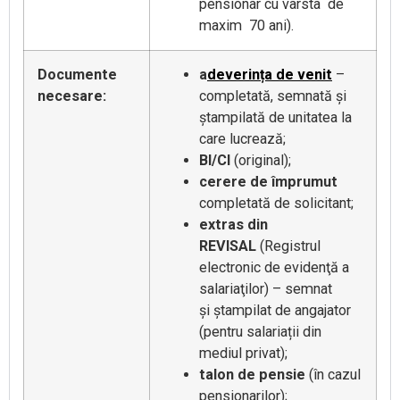
pensionar cu vârsta de
maxim 70 ani).
Documente
a
deverința de venit
–
necesare:
completată, semnată și
ștampilată de unitatea la
care lucrează;
BI/CI
(original);
cerere de împrumut
completată de solicitant;
extras din
REVISAL
(Registrul
electronic de evidenţă a
salariaţilor) – semnat
și ștampilat de angajator
(pentru salariații din
mediul privat);
talon de pensie
(în cazul
pensionarilor);