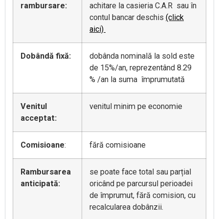
rambursare:
achitare la casieria C.A.R sau în
contul bancar deschis
(click
aici)
Dobândă fixă
:
dobânda nominală la sold este
de 15%/an, reprezentând 8.29
% /an la suma împrumutată
Venitul
venitul minim pe economie
acceptat
:
Comisioane
:
fără comisioane
Rambursarea
se poate face total sau parțial
anticipat
ă
:
oricând pe parcursul perioadei
de împrumut, fără comision, cu
recalcularea dobânzii.